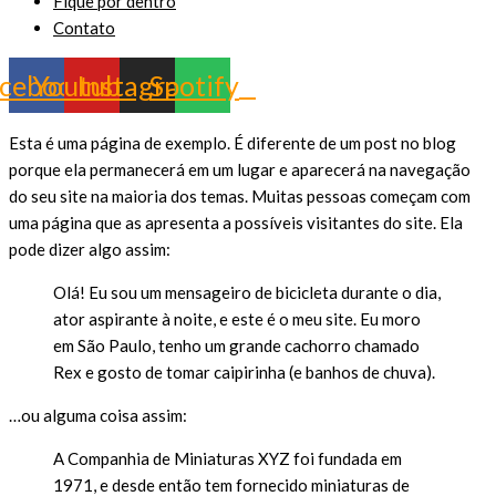
Fique por dentro
Contato
cebook
Youtube
Instagram
Spotify
Esta é uma página de exemplo. É diferente de um post no blog
porque ela permanecerá em um lugar e aparecerá na navegação
do seu site na maioria dos temas. Muitas pessoas começam com
uma página que as apresenta a possíveis visitantes do site. Ela
pode dizer algo assim:
Olá! Eu sou um mensageiro de bicicleta durante o dia,
ator aspirante à noite, e este é o meu site. Eu moro
em São Paulo, tenho um grande cachorro chamado
Rex e gosto de tomar caipirinha (e banhos de chuva).
…ou alguma coisa assim:
A Companhia de Miniaturas XYZ foi fundada em
1971, e desde então tem fornecido miniaturas de